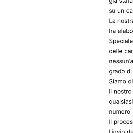
già stata
su un ca
La nostr
ha elabo
Speciale”
delle ca
nessun’a
grado di
Siamo di
il nostro
qualsias
numero 
Il proce
l’invio 