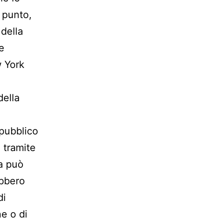
 punto,
 della
e
w York
della
pubblico
 tramite
na può
ebbero
di
e o di