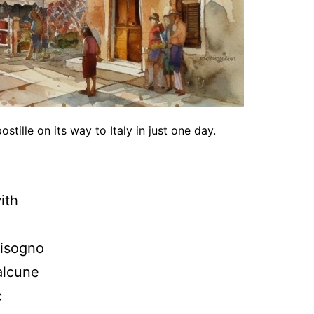
ille on its way to Italy in just one day.
ith
 bisogno
alcune
c