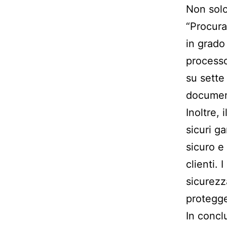
Non solo
“Procura
in grado 
processo
su sette
document
Inoltre,
sicuri g
sicuro e
clienti. 
sicurezz
protegger
In concl