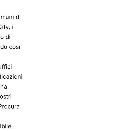
omuni di
ty, i
o di
do così
ffici
ticazioni
una
ostri
Procura
i
bile.