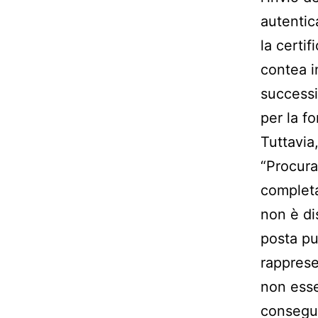
autentic
la certif
contea i
successi
per la fo
Tuttavia
“Procura
completa
non è di
posta pu
rapprese
non esse
consegue