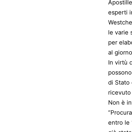
Apostille
esperti 
Westches
le varie 
per elab
al giorno
In virtù 
possono 
di Stato
ricevuto 
Non è inf
“Procura
entro le