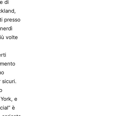
e di
ckland,
ti presso
enerdì
iù volte
rti
timento
mo
 sicuri.
ro
 York, e
cial” è