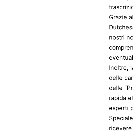
trascrizi
Grazie al
Dutchess
nostri n
comprend
eventuali
Inoltre, 
delle ca
delle “P
rapida e
esperti 
Speciale”
ricevere