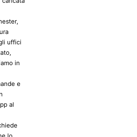
é caricata
hester,
cura
i uffici
tato,
siamo in
omande e
in
pp al
ichiede
he lo