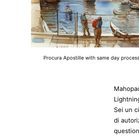
Procura Apostille with same day processi
Mahopac 
Lightni
Sei un ci
di autor
question