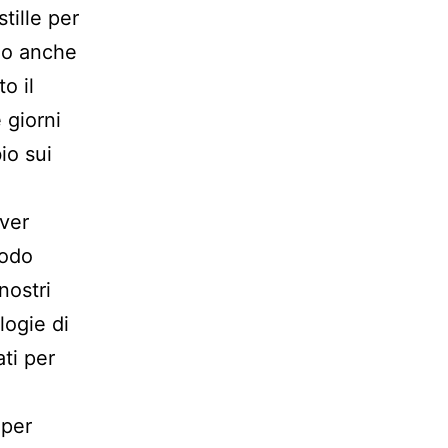
tille per
mo anche
o il
 giorni
io sui
rver
modo
nostri
logie di
ati per
 per